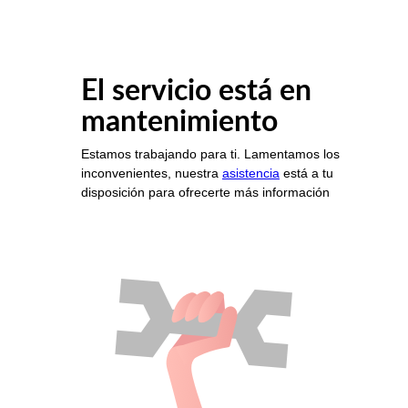
El servicio está en
mantenimiento
Estamos trabajando para ti. Lamentamos los
inconvenientes, nuestra
asistencia
está a tu
disposición para ofrecerte más información