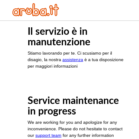
Il servizio è in
manutenzione
Stiamo lavorando per te. Ci scusiamo per il
disagio, la nostra
assistenza
è a tua disposizione
per maggiori informazioni
Service maintenance
in progress
We are working for you and apologize for any
inconvenience. Please do not hesitate to contact
our
support team
for any further information